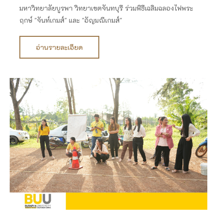
มหาวิทยาลัยบูรพา วิทยาเขตจันทบุรี ร่วมพิธีเฉลิมฉลองไฟพระ
ฤกษ์ "จันท์เกมส์" และ "อัญมณีเกมส์"
อ่านรายละเอียด