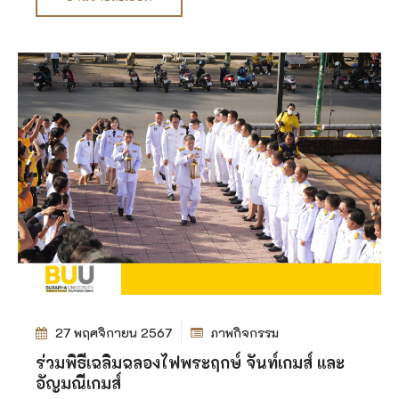
27 พฤศจิกายน 2567
ภาพกิจกรรม
ร่วมพิธีเฉลิมฉลองไฟพระฤกษ์ จันท์เกมส์ และ
อัญมณีเกมส์