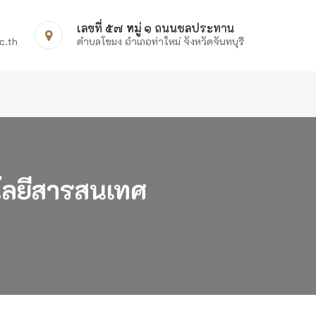
เลขที่ ๕๗ หมู่ ๑ ถนนชลประทาน
c.th
ตำบลโขมง อำเภอท่าใหม่ จังหวัดจันทบุรี
โลยีสารสนเทศ