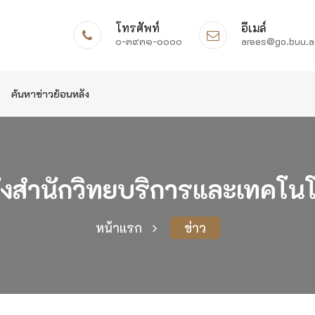
โทรศัพท์
อีเมล์
๐-๓๙๓๑-๐๐๐๐
arees@go.buu.a
ค้นหาข่าวย้อนหลัง
ั้งสำนักวิทยบริการและเทคโน
หน้าแรก
ข่าว