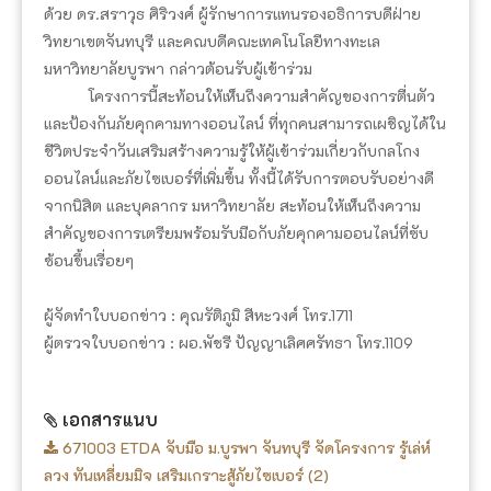
ด้วย ดร.สราวุธ ศิริวงศ์ ผู้รักษาการแทนรองอธิการบดีฝ่าย
วิทยาเขตจันทบุรี และคณบดีคณะเทคโนโลยีทางทะเล
มหาวิทยาลัยบูรพา กล่าวต้อนรับผู้เข้าร่วม
โครงการนี้สะท้อนให้เห็นถึงความสำคัญของการตื่นตัว
และป้องกันภัยคุกคามทางออนไลน์ ที่ทุกคนสามารถเผชิญได้ใน
ชีวิตประจำวันเสริมสร้างความรู้ให้ผู้เข้าร่วมเกี่ยวกับกลโกง
ออนไลน์และภัยไซเบอร์ที่เพิ่มขึ้น ทั้งนี้ได้รับการตอบรับอย่างดี
จากนิสิต และบุคลากร มหาวิทยาลัย สะท้อนให้เห็นถึงความ
สำคัญของการเตรียมพร้อมรับมือกับภัยคุกคามออนไลน์ที่ซับ
ซ้อนขึ้นเรื่อยๆ
ผู้จัดทำใบบอกข่าว : คุณรัติภูมิ สีหะวงศ์ โทร.1711
ผู้ตรวจใบบอกข่าว : ผอ.พัชรี ปัญญาเลิศศรัทธา โทร.1109
เอกสารแนบ
671003 ETDA จับมือ ม.บูรพา จันทบุรี จัดโครงการ รู้เล่ห์
ลวง ทันเหลี่ยมมิจ เสริมเกราะสู้ภัยไซเบอร์ (2)