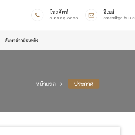
โทรศัพท์
อีเมล์
๐-๓๙๓๑-๐๐๐๐
arees@go.buu.a
ค้นหาข่าวย้อนหลัง
หน้าแรก
ประกาศ