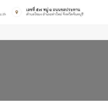
เลขที่ ๕๗ หมู่ ๑ ถนนชลประทาน
c.th
ตำบลโขมง อำเภอท่าใหม่ จังหวัดจันทบุรี