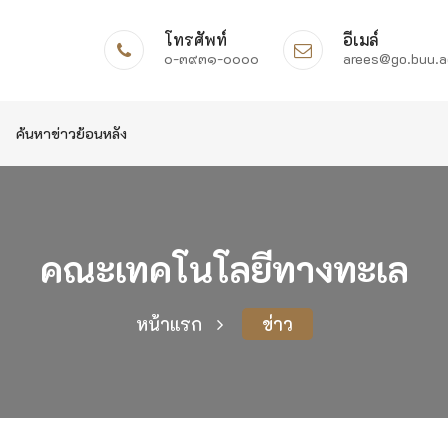
โทรศัพท์
อีเมล์
๐-๓๙๓๑-๐๐๐๐
arees@go.buu.a
ค้นหาข่าวย้อนหลัง
คณะเทคโนโลยีทางทะเล
หน้าแรก
ข่าว