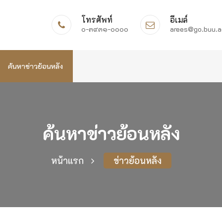
โทรศัพท์
อีเมล์
๐-๓๙๓๑-๐๐๐๐
arees@go.buu.a
ค้นหาข่าวย้อนหลัง
ค้นหาข่าวย้อนหลัง
หน้าแรก
ข่าวย้อนหลัง