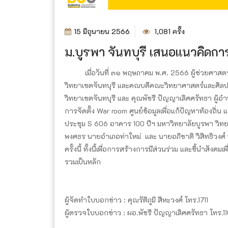
15 มิถุนายน 2566
1,081 ครั้ง
ม.บูรพา จันทบุรี เสนอแนวคิดการจั
เมื่อวันที่ ๓๑ พฤษภาคม พ.ศ. 2566 ผู้ช่วยศาสตราจ
วิทยาเขตจันทบุรี และคณบดีคณะวิทยาศาสตร์และศิลปศ
วิทยาเขตจันทบุรี และ คุณพัชรี ปัญญาเลิศศรัทธา ผู้
การจัดตั้ง War room ศูนย์ข้อมูลเพื่อแก้ปัญหาท้องถิ
ประชุม S 606 อาคาร 100 ปีฯ มหาวิทยาลัยบูรพา วิทย
พงศธร นายอำเภอท่าใหม่ และ นายอภิชาติ วิสิทธิวง
ครั้งนี้ ทั้งนี้เพื่อการสร้างการมีส่วนร่วม และชี้นำส
รวมเป็นหลัก
ผู้จัดทำใบบอกข่าว : คุณรัติภูมิ สีหะวงศ์ โทร.1711
ผู้ตรวจใบบอกข่าว : ผอ.พัชรี ปัญญาเลิศศรัทธา โทร.1