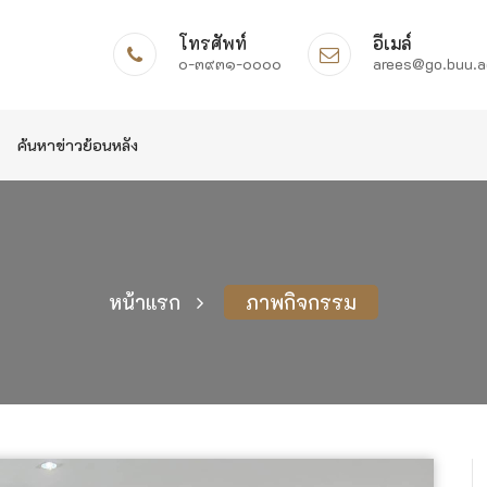
โทรศัพท์
อีเมล์
๐-๓๙๓๑-๐๐๐๐
arees@go.buu.a
ค้นหาข่าวย้อนหลัง
หน้าแรก
ภาพกิจกรรม