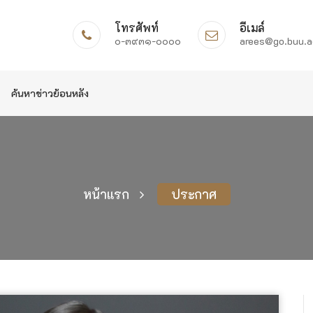
โทรศัพท์
อีเมล์
๐-๓๙๓๑-๐๐๐๐
arees@go.buu.a
ค้นหาข่าวย้อนหลัง
หน้าแรก
ประกาศ