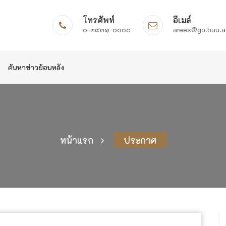
โทรศัพท์
อีเมล์
๐-๓๙๓๑-๐๐๐๐
arees@go.buu.a
ค้นหาข่าวย้อนหลัง
หน้าแรก
ประกาศ