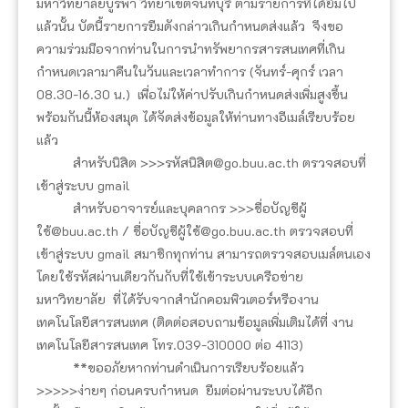
มหาวิทยาลัยบูรพา วิทยาเขตจันทบุรี ตามรายการที่ได้ยืมไป
แล้วนั้น บัดนี้รายการยืมดังกล่าวเกินกำหนดส่งแล้ว จึงขอ
ความร่วมมือจากท่านในการนำทรัพยากรสารสนเทศที่เกิน
กำหนดเวลามาคืนในวันและเวลาทำการ (จันทร์-ศุกร์ เวลา
08.30-16.30 น.) เพื่อไม่ให้ค่าปรับเกินกำหนดส่งเพิ่มสูงขึ้น
พร้อมกันนี้ห้องสมุด ได้จัดส่งข้อมูลให้ท่านทางอีเมล์เรียบร้อย
แล้ว
สำหรับนิสิต >>>รหัสนิสิต@go.buu.ac.th ตรวจสอบที่
เข้าสู่ระบบ gmail
สำหรับอาจารย์และบุคลากร >>>ชื่อบัญชีผู้
ใช้@buu.ac.th / ชื่อบัญชีผู้ใช้@go.buu.ac.th ตรวจสอบที่
เข้าสู่ระบบ gmail สมาชิกทุกท่าน สามารถตรวจสอบเมล์ตนเอง
โดยใช้รหัสผ่านเดียวกันกับที่ใช้เข้าระบบเครือข่าย
มหาวิทยาลัย ที่ได้รับจากสำนักคอมพิวเตอร์หรืองาน
เทคโนโลยีสารสนเทศ (ติดต่อสอบถามข้อมูลเพิ่มเติมได้ที่ งาน
เทคโนโลยีสารสนเทศ โทร.039-310000 ต่อ 4113)
**ขออภัยหากท่านดำเนินการเรียบร้อยแล้ว
>>>>>ง่ายๆ ก่อนครบกำหนด ยืมต่อผ่านระบบได้อีก