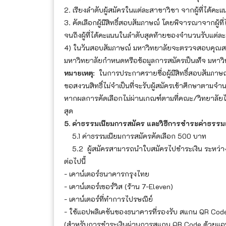
2. เรียงลำดับผู้สมัครในแต่ละสาขาวิชา จากผู้ที่ได้คะแ
3. คัดเลือกผู้มีสิทธิ์สอบสัมภาษณ์ โดยพิจารณาจากผู้ท
จนถึงผู้ที่ได้คะแนนในลำดับสุดท้ายของจำนวนรับแต่ล
4) ในวันสอบสัมภาษณ์ มหาวิทยาลัยจะตรวจสอบคุณสมบ
มหาวิทยาลัยกำหนดหรือข้อมูลการสมัครเป็นเท็จ มหาวิท
หมายเหตุ
: ในการประกาศรายชื่อผู้มีสิทธิ์สอบสัมภาษณ
ขอสงวนสิทธิ์ไม่จำเป็นที่จะรับผู้สมัครเข้าศึกษาตามจ
หากผลการคัดเลือกไม่ผ่านเกณฑ์ตามที่คณะ/วิทยาลัย
สุด
5. ค่าธรรมเนียมการสมัคร และวิธีการชำระค่าธรรม
5.1 ค่าธรรมเนียมการสมัครคัดเลือก 500 บาท
5.2 ผู้สมัครสามารถนำใบสมัครไปชำระเงิน ระหว่างวั
ต่อไปนี้
- เคาน์เตอร์ธนาคารกรุงไทย
- เคาน์เตอร์เซอร์วิส (ร้าน 7-Eleven)
- เคาน์เตอร์ที่ทำการไปรษณีย์
- ใช้แอปพลิเคชันของธนาคารที่รองรับ สแกน QR Co
(สำหรับการชำระเงินผ่านการสแกน QR Code ด้วยแอปพ