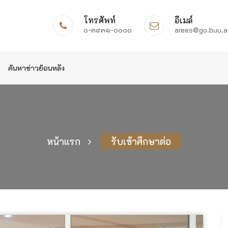
โทรศัพท์
อีเมล์
๐-๓๙๓๑-๐๐๐๐
arees@go.buu.a
ค้นหาข่าวย้อนหลัง
หน้าแรก
รับเข้าศึกษาต่อ