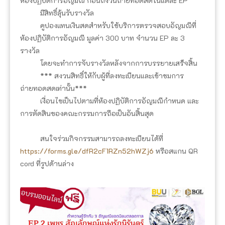
ห้องปฏิบัติการอัญมณี ก่อนถึงวันถ่ายทอดสดในแต่ละ EP
มีสิทธิ์ลุ้นรับรางวัล
คูปองแทนเงินสดสำหรับใช้บริการตรวจสอบอัญมณีที่
ห้องปฏิบัติการอัญมณี มูลค่า 300 บาท จำนวน EP ละ 3
รางวัล
โดยจะทำการจับรางวัลหลังจากการบรรยายเสร็จสิ้น
*** สงวนสิทธิ์ให้กับผู้ที่ลงทะเบียนและเข้าชมการ
ถ่ายทอดสดเท่านั้น***
เงื่อนไขเป็นไปตามที่ห้องปฏิบัติการอัญมณีกำหนด และ
การตัดสินของคณะกรรมการถือเป็นอันสิ้นสุด
สนใจร่วมกิจกรรมสามารถลงทะเบียนได้ที่
https://forms.gle/dfR2cF1RZn52hWZj6
หรือสแกน QR
cord ที่รูปด้านล่าง